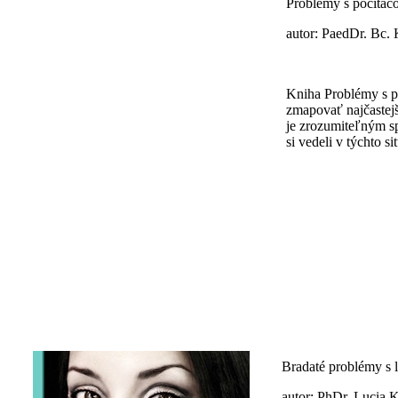
Problémy s počítač
autor: PaedDr. Bc. 
Kniha Problémy s p
zmapovať najčastej
je zrozumiteľným s
si vedeli v týchto s
Bradaté problémy s 
autor: PhDr. Lucia 