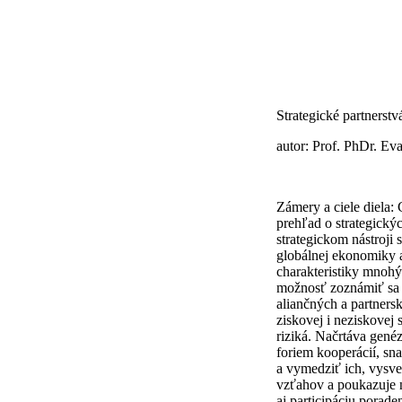
Strategické partnerstv
autor: Prof. PhDr. E
Zámery a ciele diela:
prehľad o strategický
strategickom nástroji 
globálnej ekonomiky 
charakteristiky mnohý
možnosť zoznámiť sa 
aliančných a partner
ziskovej i neziskovej 
riziká. Načrtáva gené
foriem kooperácií, sn
a vymedziť ich, vysve
vzťahov a poukazuje n
aj participáciu porade