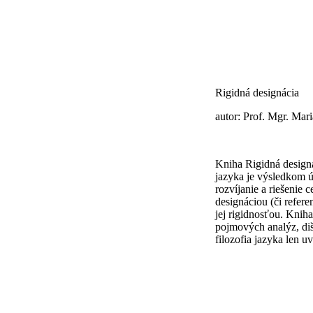
Rigidná designácia
autor: Prof. Mgr. Mar
Kniha Rigidná designá
jazyka je výsledkom ú
rozvíjanie a riešenie 
designáciou (či refer
jej rigidnosťou. Knih
pojmových analýz, diš
filozofia jazyka len uv