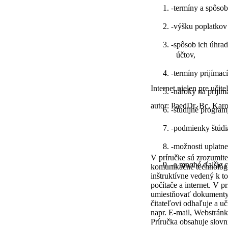
termíny a spôsob
-
výšku poplatkov 
-
spôsob ich úhra
-
účtov,
termíny prijímac
-
Internet nielen pre učit
nároky na prijím
-
autor: PaedDr. Bc. Karo
študijné program
-
podmienky štúdi
-
možnosti uplatne
-
V príručke sú zrozumit
a mnohé ďalšie c
-
komunikačné technológi
inštruktívne vedený k 
počítače a internet. V p
umiestňovať dokumenty 
čitateľovi odhaľuje a u
napr. E-mail, Webstrá
Príručka obsahuje slovn