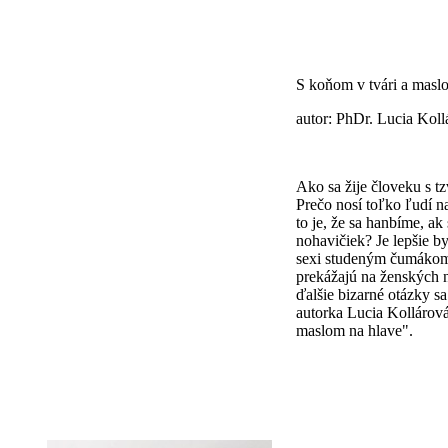
S koňom v tvári a masl
autor: PhDr. Lucia Koll
Ako sa žije človeku s t
Prečo nosí toľko ľudí 
to je, že sa hanbíme, a
nohavičiek? Je lepšie b
sexi studeným čumákom
prekážajú na ženských 
ďalšie bizarné otázky 
autorka Lucia Kollárová
maslom na hlave".