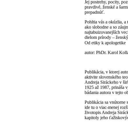
Jej postrehy, pocity, poz
pravdivé, ženské a šarm
prepadnúť.
Pohltia vás a okúzlia, a
ako slobodne a so záuj
najtabuizovanejších vec
dielom prírody – žensk
Od etiky k apologetike
autor: PhDr. Karol Koll
Publikácia, v ktorej aut
aktivite slovenského teor
Andreja Siráckeho v širš
1925 až 1987, prináša v
bádania autora v tejto o
Publikácia sa vnútorne
ide tu o viac-menej rozš
životopis Andreja Siráck
kapitoly jeho ťažiskovýc