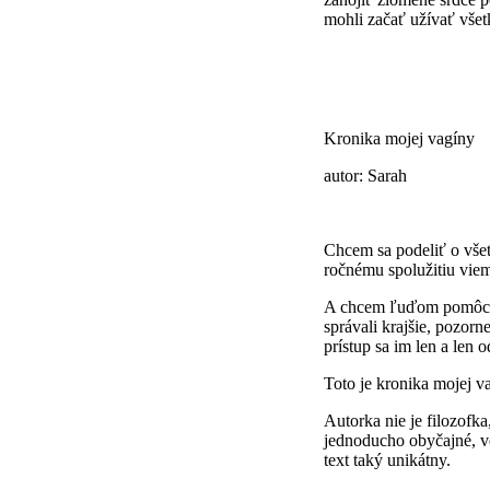
mohli začať užívať všetk
Kronika mojej vagíny
autor: Sarah
Chcem sa podeliť o všet
ročnému spolužitiu vie
A chcem ľuďom pomôcť 
správali krajšie, pozorne
prístup sa im len a len 
Toto je kronika mojej v
Autorka nie je filozofka,
jednoducho obyčajné, ve
text taký unikátny.