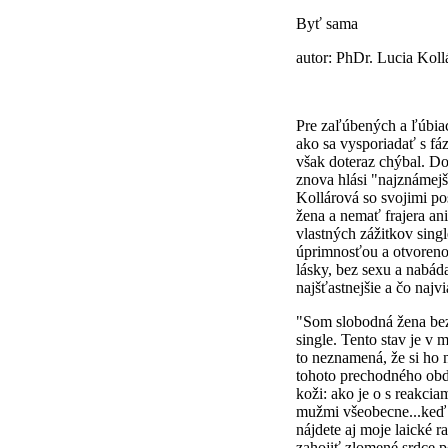
Byť sama
autor: PhDr. Lucia Koll
Pre zaľúbených a ľúbiac
ako sa vysporiadať s fáz
však doteraz chýbal. Do
znova hlási "najznámejš
Kollárová so svojimi po
žena a nemať frajera an
vlastných zážitkov singl
úprimnosťou a otvorenos
lásky, bez sexu a nabáda
najšťastnejšie a čo najv
"Som slobodná žena bez
single. Tento stav je v 
to neznamená, že si ho 
tohoto prechodného obdo
koži: ako je o s reakcia
mužmi všeobecne...keď 
nájdete aj moje laické r
zahojiť zlomené srdce p