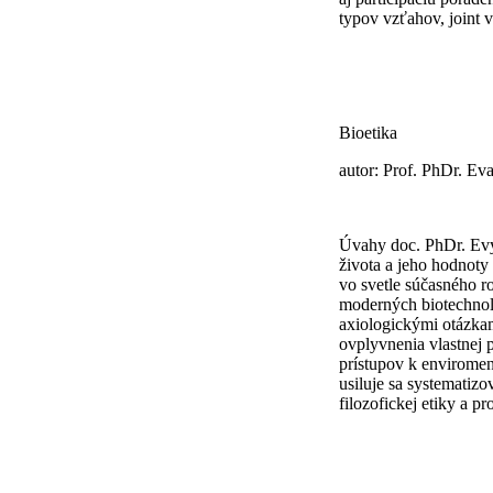
typov vzťahov, joint v
Bioetika
autor: Prof. PhDr. E
Úvahy doc. PhDr. Evy
života a jeho hodnot
vo svetle súčasného r
moderných biotechnol
axiologickými otázkam
ovplyvnenia vlastnej 
prístupov k enviromen
usiluje sa systematiz
filozofickej etiky a pr