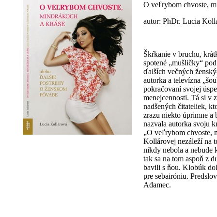
O veľrybom chvoste, mi
autor: PhDr. Lucia Koll
Škŕkanie v bruchu, krátk
spotené „mušličky“ pod
ďalších večných ženský
autorka a televízna „šo
pokračovaní svojej úsp
menejcennosti. Tá si v 
nadšených čitateliek, k
zrazu niekto úprimne a 
nazvala autorka svoju k
„O veľrybom chvoste, m
Kollárovej nezáleží na t
nikdy nebola a nebude 
tak sa na tom aspoň z du
bavili s ňou. Klobúk do
pre sebairóniu. Predslo
Adamec.